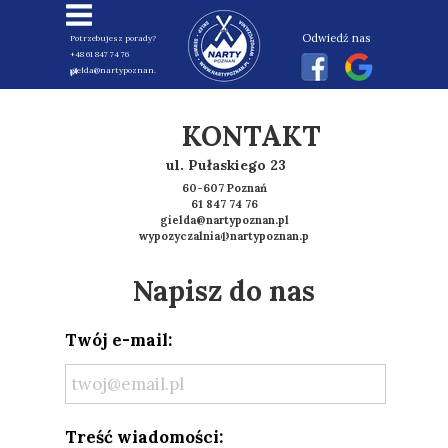
Odwiedź nas
Potrzebujesz porady?
+48 61 847 74 76
gielda@nartypoznan.pl
KONTAKT
ul. Pułaskiego 23
60-607 Poznań
61 847 74 76
gielda@nartypoznan.pl
wypozyczalnia@nartypoznan.pl
Napisz do nas
Twój e-mail:
Treść wiadomości: