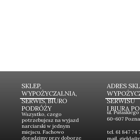
SKLEP,
ADRES SKL
WYPOŻYCZALNIA,
WYPOŻYCZ
SERWIS, BIURO
SERWISU
PODRÓŻY
I BIURA P
ul. Pułaskiego
Wszystko, czego
60-607 Pozn
potrzebujesz na wyjazd
narciarski w jednym
miejscu. Fachowo
tel. 61 847 74 
doradzimy przy doborze
mail. gielda@